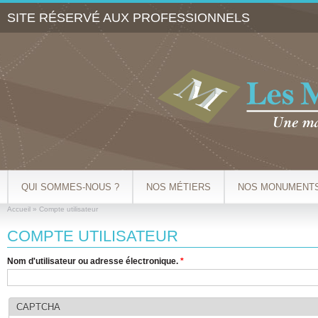
Al
SITE RÉSERVÉ AUX PROFESSIONNELS
co
pr
QUI SOMMES-NOUS ?
NOS MÉTIERS
NOS MONUMENT
Accueil
»
Compte utilisateur
VOUS ÊTES ICI
COMPTE UTILISATEUR
Nom d'utilisateur ou adresse électronique.
*
CAPTCHA