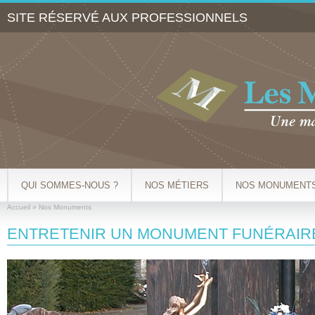
Al
SITE RÉSERVÉ AUX PROFESSIONNELS
co
pr
QUI SOMMES-NOUS ?
NOS MÉTIERS
NOS MONUMENT
Accueil
»
Nos Monuments
VOUS ÊTES ICI
ENTRETENIR UN MONUMENT FUNÉRAIR