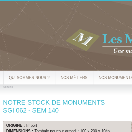
Al
co
pr
QUI SOMMES-NOUS ?
NOS MÉTIERS
NOS MONUMENT
Accueil
VOUS ÊTES ICI
NOTRE STOCK DE MONUMENTS
SGI 062 - SEM 140
ORIGINE :
Import
DIMENSIONS :
Tombale pourtour arrondi : 100 x 200 x 10ép