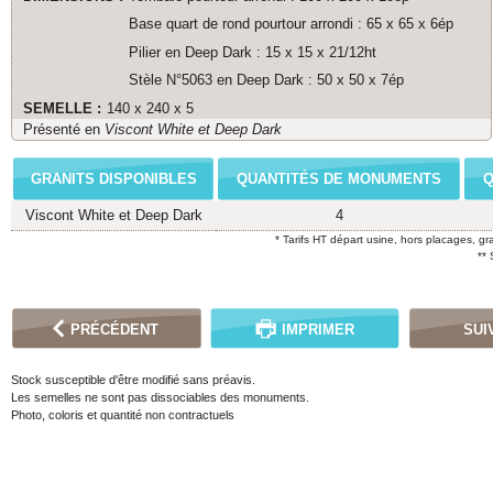
Base quart de rond pourtour arrondi : 65 x 65 x 6ép
Pilier en Deep Dark : 15 x 15 x 21/12ht
Stèle N°5063 en Deep Dark : 50 x 50 x 7ép
SEMELLE :
140 x 240 x 5
Présenté en
Viscont White et Deep Dark
GRANITS DISPONIBLES
QUANTITÉS DE MONUMENTS
Q
Viscont White et Deep Dark
4
* Tarifs HT départ usine, hors placages, gr
**
PRÉCÉDENT
IMPRIMER
SUI
Stock susceptible d'être modifié sans préavis.
Les semelles ne sont pas dissociables des monuments.
Photo, coloris et quantité non contractuels