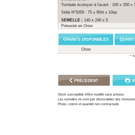
Tombale écoinçon à l'avant : 100 x 200 x 1
Stèle N°5059 : 75 x 95ht x 10ép
SEMELLE :
140 x 240 x 5
Présenté en
Orion
GRANITS DISPONIBLES
QUANTI
Orion
* T
PRÉCÉDENT
I
Stock susceptible d'être modifié sans préavis.
Les semelles ne sont pas dissociables des monumen
Photo, coloris et quantité non contractuels