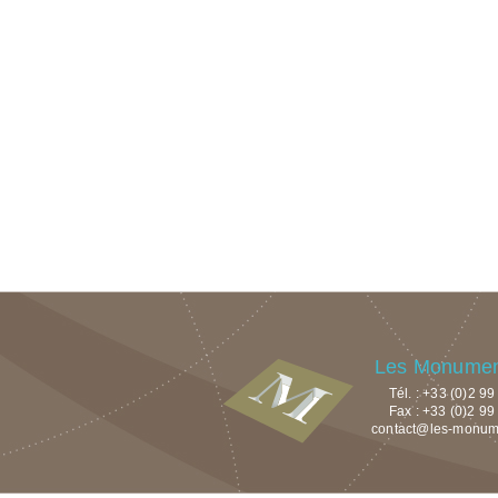
Les Monument
Tél. : +33 (0)2 9
Fax : +33 (0)2 99
contact@les-monumen