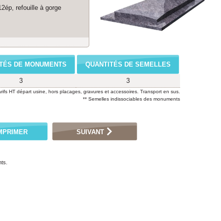
2ép, refouille à gorge
TÉS DE MONUMENTS
QUANTITÉS DE SEMELLES
3
3
arifs HT départ usine, hors placages, gravures et accessoires. Transport en sus.
** Semelles indissociables des monuments
MPRIMER
SUIVANT
ts.