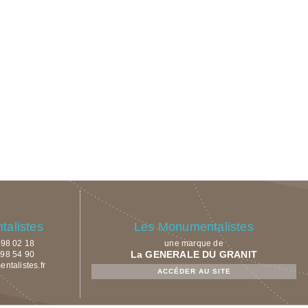
alistes
Les Monumentalistes
9 98 02 18
une marque de
La GENERALE DU GRANIT
 98 54 90
talistes.fr
ACCÉDER AU SITE