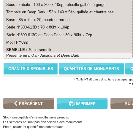
Sous-tombale : 100 x 200 x 10ép, refouille galbée à gorge
Tombale en Deep Dark : 52 x 149 x 5ép, galbée et chanfreinée
Base : 85 x 7ht x 20, pourtour arrondi
Stèle N°500-613D : 70 x 80ht x 10ép
Stèle N°500-613G en Deep Dark : 30 x 90ht x 7ép
Motif PY092
SEMELLE :
Sans semelle
Présenté en
Indian Juparana et Deep Dark
GRANITS DISPONIBLES
QUANTITÉS DE MONUMENTS
Q
* Tarifs HT départ usine, hors placages, gr
**
PRÉCÉDENT
IMPRIMER
SUI
Stock susceptible d'être modifié sans préavis.
Les semelles ne sont pas dissociables des monuments.
Photo, coloris et quantité non contractuels