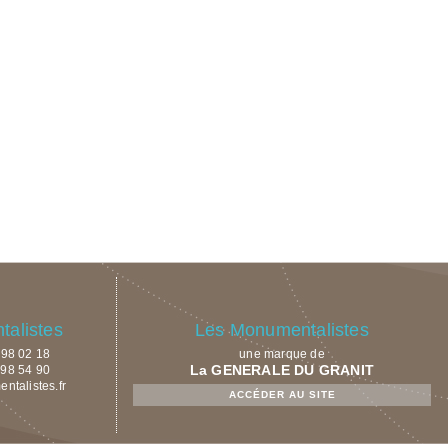
alistes
Les Monumentalistes
9 98 02 18
une marque de
La GENERALE DU GRANIT
 98 54 90
talistes.fr
ACCÉDER AU SITE