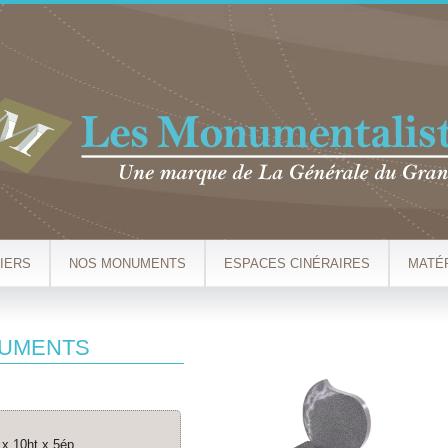
Aller au
contenu
principal
IERS
NOS MONUMENTS
ESPACES CINÉRAIRES
MATÉ
NUMENTS
 x 10ht x 5ép