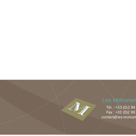
Les Monument
Tél. : +33 (0)2 9
Fax : +33 (0)2 99
contact@les-monumen