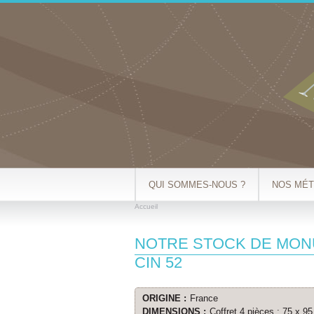
QUI SOMMES-NOUS ?
NOS MÉT
Accueil
VOUS ÊTES ICI
NOTRE STOCK DE MO
CIN 52
ORIGINE :
France
DIMENSIONS :
Coffret 4 pièces : 75 x 95