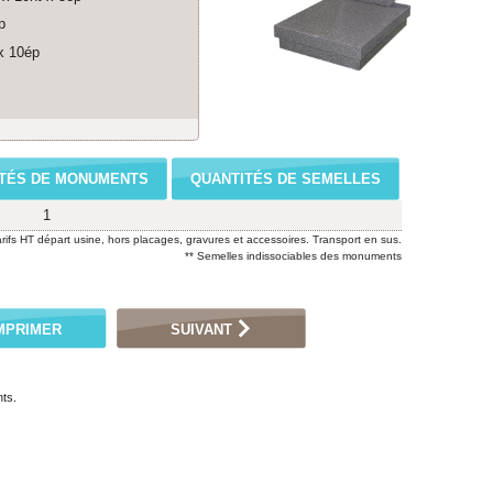
p
 x 10ép
TÉS DE MONUMENTS
QUANTITÉS DE SEMELLES
1
arifs HT départ usine, hors placages, gravures et accessoires. Transport en sus.
** Semelles indissociables des monuments
MPRIMER
SUIVANT
ts.