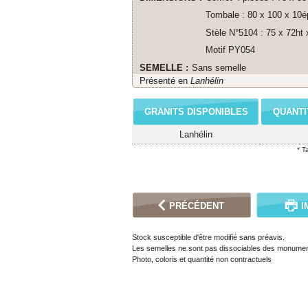
Tombale : 80 x 100 x 10é
Stèle N°5104 : 75 x 72ht
Motif PY054
SEMELLE :
Sans semelle
Présenté en
Lanhélin
GRANITS DISPONIBLES
QUANTI
Lanhélin
* T
PRÉCÉDENT
I
Stock susceptible d'être modifié sans préavis.
Les semelles ne sont pas dissociables des monumen
Photo, coloris et quantité non contractuels