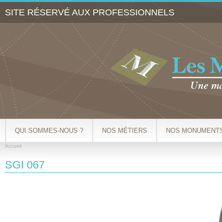
Al
SITE RÉSERVÉ AUX PROFESSIONNELS
co
pr
QUI SOMMES-NOUS ?
NOS MÉTIERS
NOS MONUMENT
Accueil
VOUS ÊTES ICI
SGI 067