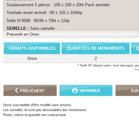
Soubassement 5 pièces : 100 x 200 x 20ht Pack arrondis
Tombale avant arrondi : 80 x 155 x 10/8ép
Stèle N°4588 : 95/90 x 70ht x 12ép
SEMELLE :
Sans semelle
Présenté en
Orion
GRANITS DISPONIBLES
QUANTITÉS DE MONUMENTS
Q
Orion
2
* Tarifs HT départ usine, hors placages, gr
**
PRÉCÉDENT
IMPRIMER
SUI
Stock susceptible d'être modifié sans préavis.
Les semelles ne sont pas dissociables des monuments.
Photo, coloris et quantité non contractuels